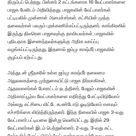
திரும்பப் பெற்றது. பின்னர் 2 கட்டங்களாக 16 வேட்பாளர்களை
பாஜக மேலிடம் அறிவித்தது. பாஜகவின் வேட்பாளர்கள்
பட்டியலில் முன்னாள் அமைச்சர்கள், கட்சியின் மூத்த
தலைவர்கள் பலரும் புறக்கணிக்கப்பட்டிருந்தனர். காங்கிரஸில்
இருந்து திடீரென பாஜகவுக்கு தாவியவர்கள், பாஜகவில்
புதியதாக இணைந்தவர்களுக்கு அதிக வாய்ப்பு
வழங்கப்பட்டிருந்தது. இதனால் ஜம்மு காஷ்மீர் பாஜகவில்
குழப்பம் ஏற்பட்டது.
அத்துடன் ஶ்ரீநகரில் உள்ள ஜம்மு காஷ்மீர் தலைமை
அலுவலகத்தை முற்றுகையிட்டு பாஜக நிர்வாகிகள்,
ஆதரவாளர்கள் போராட்டம் நடத்தினர். மேலும் பாஜகவின்
அதிகாரப்பூர்வ வேட்பாளர்களை எதிர்த்து போட்டியிடுவோம்
அல்லது கட்சியை விட்டே கூண்டோடு ஓடிடுவோம் எனவும்
எச்சரிக்கை விடுத்திருந்தனர். இந்த நிலையில் பாஜக 3-வது
வேட்பாளர் பட்டியலை இன்று வெளியிட்டது. இதில் 29
வேட்பாளர்கள் இடம் பெற்றுள்ளனர். 2-வது, 3-வது கட்ட
தேர்தலில் போட்டியிடும் வேட்பாளர்களை தற்போது பாஜக