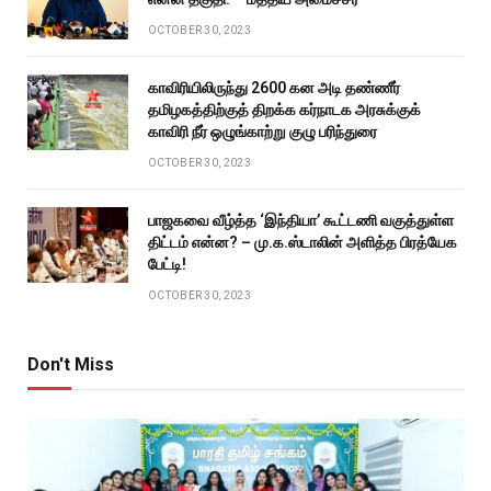
OCTOBER 30, 2023
காவிரியிலிருந்து 2600 கன அடி தண்ணீர்
தமிழகத்திற்குத் திறக்க கர்நாடக அரசுக்குக்
காவிரி நீர் ஒழுங்காற்று குழு பரிந்துரை
OCTOBER 30, 2023
பாஜகவை வீழ்த்த ‘இந்தியா’ கூட்டணி வகுத்துள்ள
திட்டம் என்ன? – மு.க.ஸ்டாலின் அளித்த பிரத்யேக
பேட்டி!
OCTOBER 30, 2023
Don't Miss