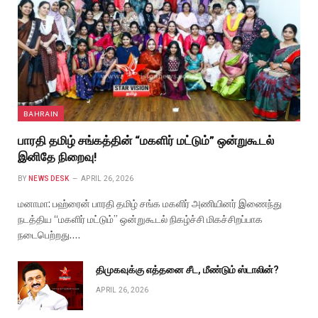
BAHRAIN
பாரதி தமிழ் சங்கத்தின் “மகளிர் மட்டும்” ஒன்றுகூடல்
இனிதே நிறைவு!
BY
NEWS DESK
APRIL 26, 2026
மனாமா: பஹ்ரைன் பாரதி தமிழ் சங்க மகளிர் அணியினர் இணைந்து
நடத்திய “மகளிர் மட்டும்” ஒன்றுகூடல் நிகழ்ச்சி மிகச்சிறப்பாக
நடைபெற்றது.…
திமுகவுக்கு எத்தனை சீட, மீண்டும் ஸ்டாலின்?
APRIL 26, 2026