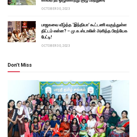
OCTOBER 30, 2023
பாஜகவை வீழ்த்த ‘இந்தியா’ கூட்டணி வகுத்துள்ள
திட்டம் என்ன? – மு.க.ஸ்டாலின் அளித்த பிரத்யேக
பேட்டி!
OCTOBER 30, 2023
Don't Miss