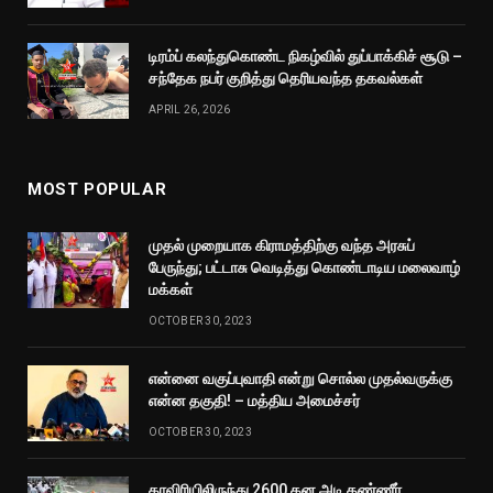
டிரம்ப் கலந்துகொண்ட நிகழ்வில் துப்பாக்கிச் சூடு –
சந்தேக நபர் குறித்து தெரியவந்த தகவல்கள்
APRIL 26, 2026
MOST POPULAR
முதல் முறையாக கிராமத்திற்கு வந்த அரசுப்
பேருந்து; பட்டாசு வெடித்து கொண்டாடிய மலைவாழ்
மக்கள்
OCTOBER 30, 2023
என்னை வகுப்புவாதி என்று சொல்ல முதல்வருக்கு
என்ன தகுதி! – மத்திய அமைச்சர்
OCTOBER 30, 2023
காவிரியிலிருந்து 2600 கன அடி தண்ணீர்