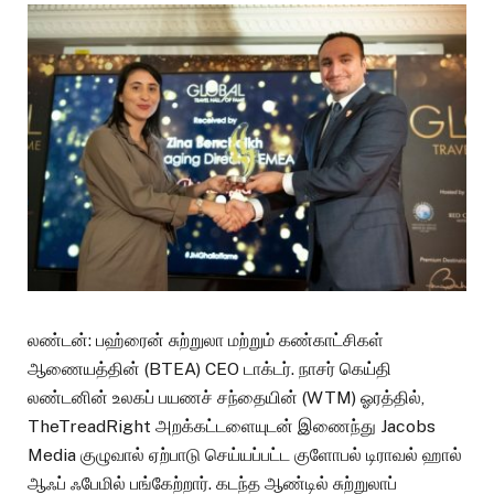
லண்டன்: பஹ்ரைன் சுற்றுலா மற்றும் கண்காட்சிகள்
ஆணையத்தின் (BTEA) CEO டாக்டர். நாசர் கெய்தி
லண்டனின் உலகப் பயணச் சந்தையின் (WTM) ஓரத்தில்,
TheTreadRight அறக்கட்டளையுடன் இணைந்து Jacobs
Media குழுவால் ஏற்பாடு செய்யப்பட்ட குளோபல் டிராவல் ஹால்
ஆஃப் ஃபேமில் பங்கேற்றார். கடந்த ஆண்டில் சுற்றுலாப்