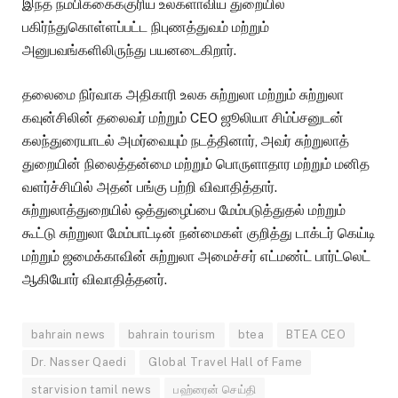
இந்த நம்பிக்கைக்குரிய உலகளாவிய துறையில்
பகிர்ந்துகொள்ளப்பட்ட நிபுணத்துவம் மற்றும்
அனுபவங்களிலிருந்து பயனடைகிறார்.
தலைமை நிர்வாக அதிகாரி உலக சுற்றுலா மற்றும் சுற்றுலா
கவுன்சிலின் தலைவர் மற்றும் CEO ஜூலியா சிம்ப்சனுடன்
கலந்துரையாடல் அமர்வையும் நடத்தினார், அவர் சுற்றுலாத்
துறையின் நிலைத்தன்மை மற்றும் பொருளாதார மற்றும் மனித
வளர்ச்சியில் அதன் பங்கு பற்றி விவாதித்தார்.
சுற்றுலாத்துறையில் ஒத்துழைப்பை மேம்படுத்துதல் மற்றும்
கூட்டு சுற்றுலா மேம்பாட்டின் நன்மைகள் குறித்து டாக்டர் கெய்டி
மற்றும் ஜமைக்காவின் சுற்றுலா அமைச்சர் எட்மண்ட் பார்ட்லெட்
ஆகியோர் விவாதித்தனர்.
bahrain news
bahrain tourism
btea
BTEA CEO
Dr. Nasser Qaedi
Global Travel Hall of Fame
starvision tamil news
பஹ்ரைன் செய்தி