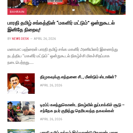
BAHRAIN
பாரதி தமிழ் சங்கத்தின் “மகளிர் மட்டும்” ஒன்றுகூடல்
இனிதே நிறைவு!
BY
NEWS DESK
APRIL 26, 2026
மனாமா: பஹ்ரைன் பாரதி தமிழ் சங்க மகளிர் அணியினர் இணைந்து
நடத்திய “மகளிர் மட்டும்” ஒன்றுகூடல் நிகழ்ச்சி மிகச்சிறப்பாக
நடைபெற்றது.…
திமுகவுக்கு எத்தனை சீட, மீண்டும் ஸ்டாலின்?
APRIL 26, 2026
டிரம்ப் கலந்துகொண்ட நிகழ்வில் துப்பாக்கிச் சூடு –
சந்தேக நபர் குறித்து தெரியவந்த தகவல்கள்
APRIL 26, 2026
பாரதி தமிழ் சங்கம் இவ்வாண்டு பிரமாண்டமான