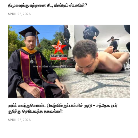
திமுகவுக்கு எத்தனை சீட, மீண்டும் ஸ்டாலின்?
APRIL 26, 2026
டிரம்ப் கலந்துகொண்ட நிகழ்வில் துப்பாக்கிச் சூடு – சந்தேக நபர்
குறித்து தெரியவந்த தகவல்கள்
APRIL 26, 2026