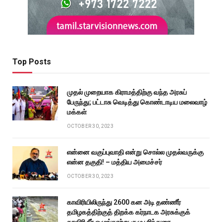
Top Posts
முதல் முறையாக கிராமத்திற்கு வந்த அரசுப்
பேருந்து; பட்டாசு வெடித்து கொண்டாடிய மலைவாழ்
மக்கள்
OCTOBER 30, 2023
என்னை வகுப்புவாதி என்று சொல்ல முதல்வருக்கு
என்ன தகுதி! – மத்திய அமைச்சர்
OCTOBER 30, 2023
காவிரியிலிருந்து 2600 கன அடி தண்ணீர்
தமிழகத்திற்குத் திறக்க கர்நாடக அரசுக்குக்
காவிரி நீர் ஒழுங்காற்று குழு பரிந்துரை