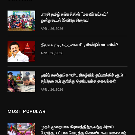
பாரதி தமிழ் சங்கத்தின் “மகளிர் மட்டும்”
ஒன்றுகூடல் இனிதே நிறைவு!
APRIL 26, 2026
திமுகவுக்கு எத்தனை சீட, மீண்டும் ஸ்டாலின்?
APRIL 26, 2026
டிரம்ப் கலந்துகொண்ட நிகழ்வில் துப்பாக்கிச் சூடு –
சந்தேக நபர் குறித்து தெரியவந்த தகவல்கள்
APRIL 26, 2026
MOST POPULAR
முதல் முறையாக கிராமத்திற்கு வந்த அரசுப்
பேருந்து; பட்டாசு வெடித்து கொண்டாடிய மலைவாழ்