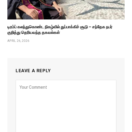
டிரம்ப் கலந்துகொண்ட நிகழ்வில் துப்பாக்கிச் சூடு – சந்தேக நபர்
குறித்து தெரியவந்த தகவல்கள்
APRIL 26, 2026
LEAVE A REPLY