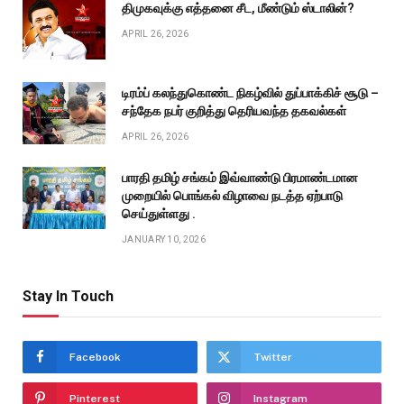
திமுகவுக்கு எத்தனை சீட, மீண்டும் ஸ்டாலின்?
APRIL 26, 2026
டிரம்ப் கலந்துகொண்ட நிகழ்வில் துப்பாக்கிச் சூடு –
சந்தேக நபர் குறித்து தெரியவந்த தகவல்கள்
APRIL 26, 2026
பாரதி தமிழ் சங்கம் இவ்வாண்டு பிரமாண்டமான
முறையில் பொங்கல் விழாவை நடத்த ஏற்பாடு
செய்துள்ளது .
JANUARY 10, 2026
Stay In Touch
Facebook
Twitter
Pinterest
Instagram