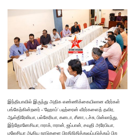
இந்தியாவில் இருந்து அதிக எண்ணிக்கையிலான வீரர்கள்
பங்கேற்கின்றனர் – ‘ஹோம்’ பஹ்ரைன் வீரர்களைத் தவிர,
ஆஸ்திரேலியா, பல்கேரியா, கனடா, சீனா, டச்சு, பின்லாந்து,
இந்தோனேசியா, ஈராக், ஈரான், ஜப்பான், சவுதி அரேபியா,
மலேசியா ஆகிய நாடுகளை பிரதிநிதித்துவப்படுத்தும் பிற