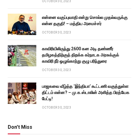
OCTOBER 30, 2023
என்னை வகுப்புவாதி என்று சொல்ல முதல்வருக்கு
என்ன தகுதி! – மத்திய அமைச்சர்
OCTOBER 30, 2023
காவிரியிலிருந்து 2600 கன அடி தண்ணீர்
தமிழகத்திற்குத் திறக்க கர்நாடக அரசுக்குக்
காவிரி நீர் ஒழுங்காற்று குழு பரிந்துரை
OCTOBER 30, 2023
பாஜகவை வீழ்த்த ‘இந்தியா’ கூட்டணி வகுத்துள்ள
திட்டம் என்ன? – மு.க.ஸ்டாலின் அளித்த பிரத்யேக
பேட்டி!
OCTOBER 30, 2023
Don't Miss