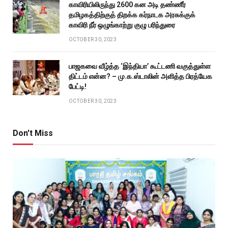
காவிரியிலிருந்து 2600 கன அடி தண்ணீர்
தமிழகத்திற்குத் திறக்க கர்நாடக அரசுக்குக்
காவிரி நீர் ஒழுங்காற்று குழு பரிந்துரை
OCTOBER 30, 2023
பாஜகவை வீழ்த்த ‘இந்தியா’ கூட்டணி வகுத்துள்ள
திட்டம் என்ன? – மு.க.ஸ்டாலின் அளித்த பிரத்யேக
பேட்டி!
OCTOBER 30, 2023
Don't Miss