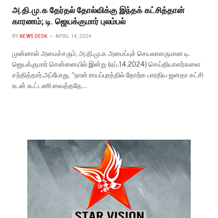
அ.தி.மு.க தேர்தல் தோல்விக்கு இந்தக் கட்சித்தான்
காரணம்; டி. ஜெயக்குமார் புலம்பல்
BY
NEWS DESK
APRIL 14, 2024
முன்னாள் அமைச்சரும், அ.தி.மு.க அமைப்புச் செயலாளருமான டி.
ஜெயக்குமார் சென்னையில் இன்று (ஏப்.14,2024) செய்தியாளர்களை
சந்தித்தார்.அப்போது, “நான் ராயப்புரத்தில் தோற்க பாரதிய ஜனதா கட்சி
உடன் கூட்டணி வைத்ததே…