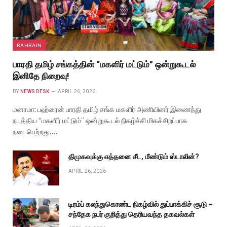
BAHRAIN
பாரதி தமிழ் சங்கத்தின் “மகளிர் மட்டும்” ஒன்றுகூடல்
இனிதே நிறைவு!
BY
NEWS DESK
APRIL 26, 2026
மனாமா: பஹ்ரைன் பாரதி தமிழ் சங்க மகளிர் அணியினர் இணைந்து
நடத்திய “மகளிர் மட்டும்” ஒன்றுகூடல் நிகழ்ச்சி மிகச்சிறப்பாக
நடைபெற்றது.…
திமுகவுக்கு எத்தனை சீட, மீண்டும் ஸ்டாலின்?
APRIL 26, 2026
டிரம்ப் கலந்துகொண்ட நிகழ்வில் துப்பாக்கிச் சூடு –
சந்தேக நபர் குறித்து தெரியவந்த தகவல்கள்